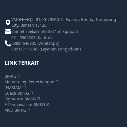
VMGH+HQ5, RT.001/RW.010, Pajang, Benda, Tangerang
City, Banten 15126
stamet.soekarnohatta@bmkg.go.id
021-5506203 (Kantor)
08884640835 (WhatsApp)
085117196749 (Layanan Pengaduan)
LINK TERKAIT
BMKG
Meteorologi Penerbangan
INASIAM
Cuaca BMKG
Signature BMKG
E-Pengawasan BMKG
PPID BMKG